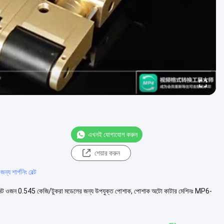
এখনই যোগাযোগ করুন
শেয়ার করুন
য শার্পনিং বেল্ট
 123996 নেট ওজন 0.545 কেজি/টুকরা মডেলের জন্য উপযুক্ত পোশাক, পোশাক অটো কাটার মেশিনঃ MP6-