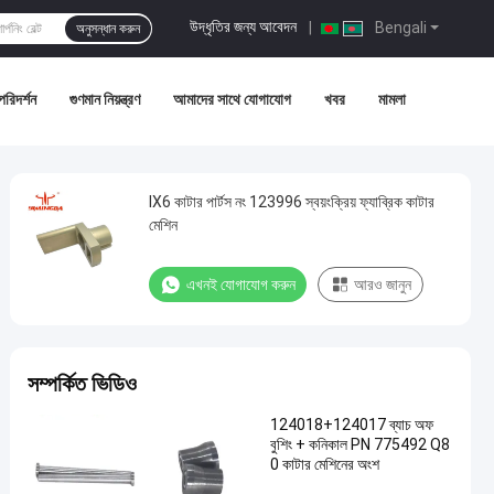
উদ্ধৃতির জন্য আবেদন
|
Bengali
অনুসন্ধান করুন
পরিদর্শন
গুণমান নিয়ন্ত্রণ
আমাদের সাথে যোগাযোগ
খবর
মামলা
IX6 কাটার পার্টস নং 123996 স্বয়ংক্রিয় ফ্যাব্রিক কাটার
মেশিন
এখনই যোগাযোগ করুন
আরও জানুন
সম্পর্কিত ভিডিও
124018+124017 ব্যাচ অফ
বুশিং + কনিকাল PN 775492 Q8
0 কাটার মেশিনের অংশ