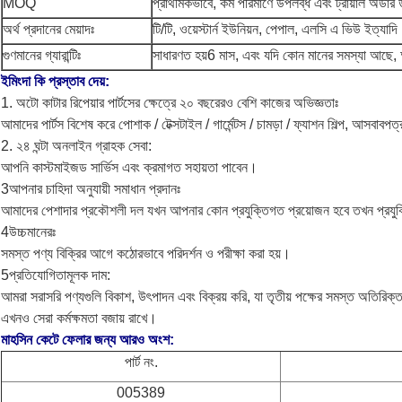
MOQ
প্রাথমিকভাবে, কম পরিমাণে উপলব্ধ এবং ট্রায়াল অর্ডার 
অর্থ প্রদানের মেয়াদঃ
টি/টি, ওয়েস্টার্ন ইউনিয়ন, পেপাল, এলসি এ ভিউ ইত্যাদি
গুণমানের গ্যারান্টিঃ
সাধারণত হয়
6 মাস, এবং যদি কোন মানের সমস্যা আছে, আ
ইমিংদা কি প্রস্তাব দেয়:
1. অটো কাটার রিপেয়ার পার্টসের ক্ষেত্রে ২০ বছরেরও বেশি কাজের অভিজ্ঞতাঃ
আমাদের পার্টস বিশেষ করে পোশাক / টেক্সটাইল / গার্মেন্টস / চামড়া / ফ্যাশন শিল্প, আসবাবপত্র
2. ২৪ ঘন্টা অনলাইন গ্রাহক সেবা:
আপনি কাস্টমাইজড সার্ভিস এবং ক্রমাগত সহায়তা পাবেন।
3আপনার চাহিদা অনুযায়ী সমাধান প্রদানঃ
আমাদের পেশাদার প্রকৌশলী দল যখন আপনার কোন প্রযুক্তিগত প্রয়োজন হবে তখন প্রযুক
4উচ্চমানেরঃ
সমস্ত পণ্য বিক্রির আগে কঠোরভাবে পরিদর্শন ও পরীক্ষা করা হয়।
5প্রতিযোগিতামূলক দাম:
আমরা সরাসরি পণ্যগুলি বিকাশ, উৎপাদন এবং বিক্রয় করি, যা তৃতীয় পক্ষের সমস্ত অতিরিক্
এখনও সেরা কর্মক্ষমতা বজায় রাখে।
মাহসিন কেটে ফেলার জন্য আরও অংশ:
পার্ট নং.
005389