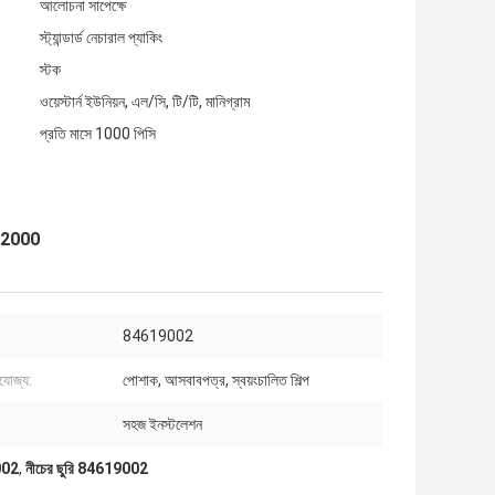
আলোচনা সাপেক্ষে
স্ট্যান্ডার্ড নেচারাল প্যাকিং
স্টক
ওয়েস্টার্ন ইউনিয়ন, এল/সি, টি/টি, মানিগ্রাম
প্রতি মাসে 1000 পিসি
 KW2000
84619002
রযোজ্য:
পোশাক, আসবাবপত্র, স্বয়ংচালিত শিল্প
সহজ ইনস্টলেশন
9002
,
নীচের ছুরি 84619002