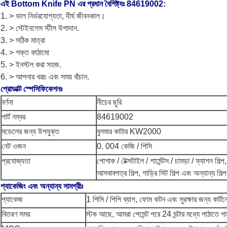
এই Bottom Knife PN এর প্রধান বৈশিষ্ট্যঃ 84619002:
1. > ভাল নির্ভরযোগ্যতা, দীর্ঘ জীবনকাল।
2. > স্টেইনলেস স্টীল উপাদান.
3. > সঠিক মাত্রা
4. > শক্ত কাঠামো
5. > ইনস্টল করা সহজ.
6. > আপনার খরচ এবং সময় বাঁচান.
প্রোডাক্ট স্পেসিফিকেশনঃ
বর্ণনা
নীচের ছুরি
পার্ট নম্বর
84619002
মডেলের জন্য উপযুক্ত
বুলমার কাটার KW2000
নেট ওজন
0. 004 কেজি / পিসি
প্রযোজ্যতা
পোশাক / টেক্সটাইল / গার্মেন্টস / চামড়া / ফ্যাশন শিল
আসবাবপত্র শিল্প, গাড়ির সিট শিল্প এবং অন্যান্য শিল্
প্যাকেজিং এবং অন্যান্য সামগ্রীঃ
প্যাকেজ
1 পিসি / পিপি ব্যাগ
, ফোম কটন এবং সুরক্ষার জন্য কার্ট
বিতরণ সময়
স্টক আছে, আমরা পেমেন্ট পরে 24 ঘন্টার মধ্যে পাঠাতে প