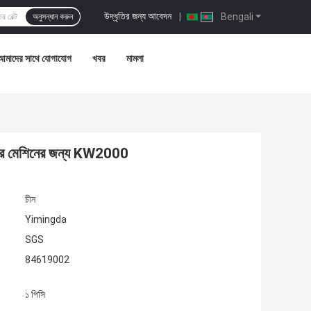
উদ্ধৃতির জন্য আবেদন
|
Bengali
অনুসন্ধান করুন
আমাদের সাথে যোগাযোগ
খবর
মামলা
2 কাটার মেশিনের জন্য KW2000
চীন
Yimingda
SGS
84619002
১ পিসি