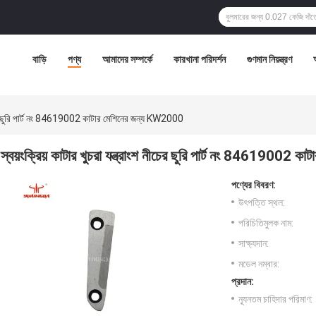
বাড়ি
পণ্য
আমাদের সম্পর্কে
কারখানা পরিদর্শন
গুণমান নিয়ন্ত্রণ
 নীচের ছুরি পার্ট নং 84619002 কাটার মেশিনের জন্য KW2000
স্বয়ংক্রিয় কাটার খুচরা যন্ত্রাংশ নীচের ছুরি পার্ট নং 8461900
পণ্যের বিবরণ:
উৎপত্তি স্থল:
পরিচিতিমুলক নাম:
সাক্ষ্যদান:
মডেল নম্বার:
প্রদান:
ন্যূনতম চাহিদার পরিমাণ: