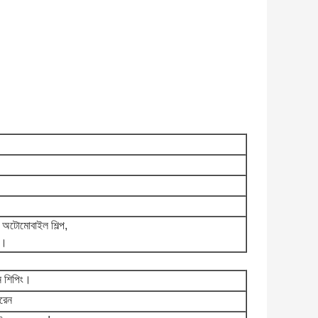
্প, অটোমোবাইল শিল্প,
প।
নে শিপিং।
ারেন