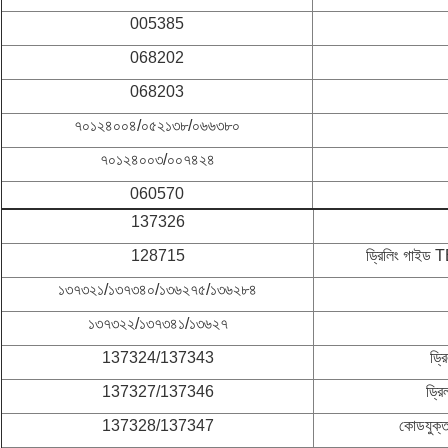
005385
068202
068203
৭০১২৪০০৪/০৫২১৩৮/০৬৬৩৮০
৭০১২৪০০৩/০০৭৪২৪
060570
137326
128715
ড্রিলিং গা
১৩৭৩২১/১৩৭৩৪০/১৩৬২৭৫/১৩৬২৮৪
১৩৭৩২২/১৩৭৩৪১/১৩৬২৭
137324/137343
ড্
137327/137346
ড্র
137328/137347
কোডযুক্