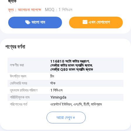
জ্যাক
মূল্য：আলোচনা সাপেক্ষে
MOQ：1 পিসিএস
ভালো দাম
এখন যোগাযোগ
পণ্যের বর্ণনা
,
116810 অটো কাটার যন্ত্রাংশ
লক্ষণীয় করা
,
লেকট্রা কাটার ডাবল অ্যাক্টিং জ্যাক
লেকট্রা Q80 ডাবল অ্যাক্টিং জ্যাক
উৎপত্তি স্থল
চীন
ডেলিভারি সময়
স্টক
ন্যূনতম চাহিদার পরিমাণ
1 পিসিএস
পরিচিতিমুলক নাম
Yimingda
পরিশোধের শর্ত
ওয়েস্টার্ন ইউনিয়ন, এল/সি, টি/টি, মানিগ্রাম
আরো দেখুন