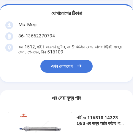
যোগাযোগের ঠিকানা
Ms. Meiji
86-13662270794
রুম 1512, হুইয়ি ওয়েলথ সেন্টার, নং 9 ঝংক্সিন রোড, ডালাং স্ট্রিট, লংহুয়া
জেলা, শেনজেন, চীন 518109
এখন যোগাযোগ
এর সেরা মূল্য পান
পার্ট নং 116810 14323
Q80 এর জন্য অটো কাটার পার্টস
ডাবল অ্যাক্টিং জ্যাক