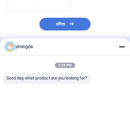
চালিয়ে
yimingda
প্রস্তাবিত পণ্য
5:24 PM
Good day, what product are you looking for?
ভেক্টর, M88, MH8, Q80,
PN 137656 অটো কাটার
জি১৭ গ্রীস পার্ট নং 
IX অটো কাটার মেশিনের জন্য
যন্ত্রাংশ সুইভেল রবিন Q80
অটো কাটার মেশিন স্পেয
পার্ট নং 128507 টেফলন
কাটার যন্ত্রাংশ
পার্টসের জন্য
স্ট্যান্ডার্ড ফ্রন্ট রেক
ভালো দাম
ভালো দাম
ভালো দাম